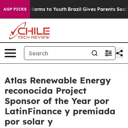
o Abate Harms to Youth
Brazil Gives Parents Social Med
AGP PICKS
Atlas Renewable Energy
reconocida Project
Sponsor of the Year por
LatinFinance y premiada
por solar y